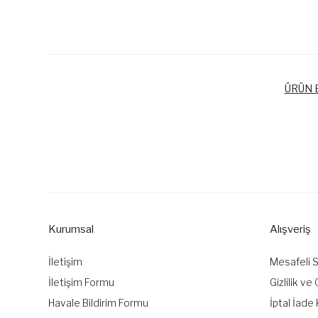
ÜRÜN B
Bu ürünün fiyat bilgisi, resim, ürün açıklamalarında ve diğer k
Görüş ve önerileriniz için teşekkür ederiz.
Ürün resmi kalitesiz, bozuk veya görüntülenemiyor.
Ürün açıklamasında eksik bilgiler bulunuyor.
Kurumsal
Alışveriş
Ürün bilgilerinde hatalar bulunuyor.
Ürün fiyatı diğer sitelerden daha pahalı.
İletişim
Mesafeli 
Bu ürüne benzer farklı alternatifler olmalı.
İletişim Formu
Gizlilik ve
Havale Bildirim Formu
İptal İade 