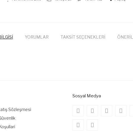
İLGİSİ
YORUMLAR
TAKSİT SEÇENEKLERİ
ÖNERİL
onularda yetersiz gördüğünüz noktaları öneri formunu kullanarak tarafımıza
Bu ürüne ilk yorumu siz yapın!
Yorum Yaz
Sosyal Medya
Satış Sözleşmesi
 Güvenlik
Koşullari