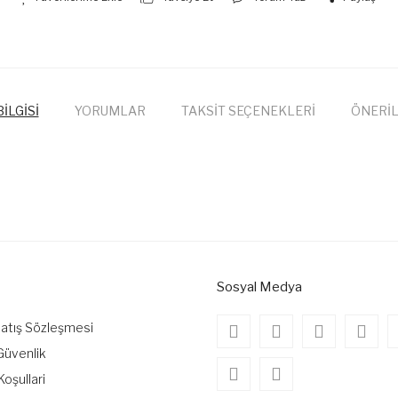
İLGİSİ
YORUMLAR
TAKSİT SEÇENEKLERİ
ÖNERİL
onularda yetersiz gördüğünüz noktaları öneri formunu kullanarak tarafımıza
Bu ürüne ilk yorumu siz yapın!
Yorum Yaz
Sosyal Medya
Satış Sözleşmesi
 Güvenlik
Koşullari