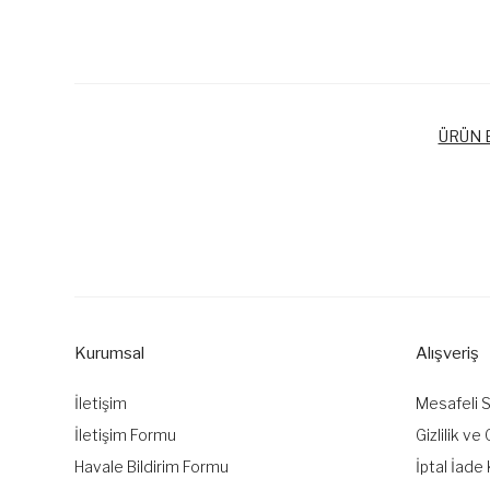
ÜRÜN B
Bu ürünün fiyat bilgisi, resim, ürün açıklamalarında ve diğer k
Görüş ve önerileriniz için teşekkür ederiz.
Ürün resmi kalitesiz, bozuk veya görüntülenemiyor.
Ürün açıklamasında eksik bilgiler bulunuyor.
Kurumsal
Alışveriş
Ürün bilgilerinde hatalar bulunuyor.
Ürün fiyatı diğer sitelerden daha pahalı.
İletişim
Mesafeli 
Bu ürüne benzer farklı alternatifler olmalı.
İletişim Formu
Gizlilik ve
Havale Bildirim Formu
İptal İade 