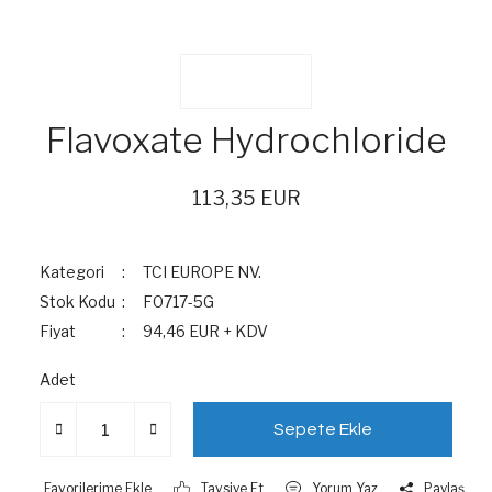
Flavoxate Hydrochloride
113,35 EUR
Kategori
TCI EUROPE NV.
Stok Kodu
F0717-5G
Fiyat
94,46 EUR + KDV
Adet
Sepete Ekle
Tavsiye Et
Yorum Yaz
Paylaş