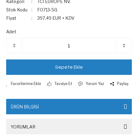
Kategori
TCI EUROPE NV.
Stok Kodu
F0713-5G
Fiyat
397,49 EUR + KDV
Adet
Sepete Ekle
Tavsiye Et
Yorum Yaz
Paylaş
ÜRÜN BİLGİSİ
YORUMLAR