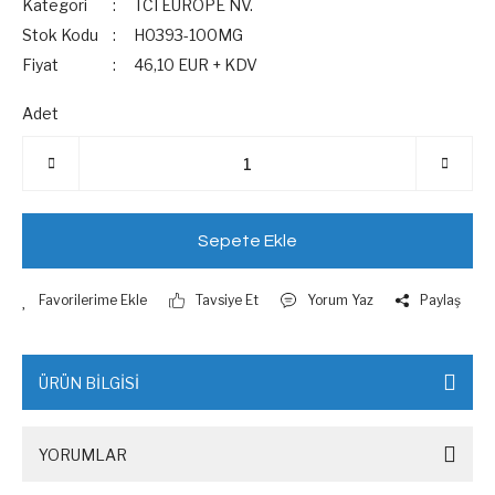
Kategori
TCI EUROPE NV.
Stok Kodu
H0393-100MG
Fiyat
46,10 EUR + KDV
Adet
Sepete Ekle
Tavsiye Et
Yorum Yaz
Paylaş
ÜRÜN BİLGİSİ
YORUMLAR