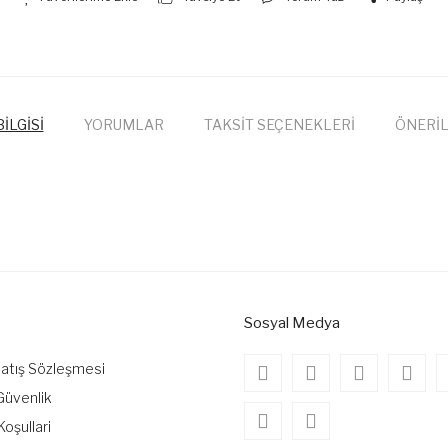
İLGİSİ
YORUMLAR
TAKSİT SEÇENEKLERİ
ÖNERİL
onularda yetersiz gördüğünüz noktaları öneri formunu kullanarak tarafımıza
Bu ürüne ilk yorumu siz yapın!
Yorum Yaz
Sosyal Medya
Satış Sözleşmesi
 Güvenlik
Koşullari