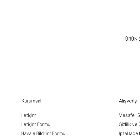
ÜRÜN B
Bu ürünün fiyat bilgisi, resim, ürün açıklamalarında ve diğer k
Görüş ve önerileriniz için teşekkür ederiz.
Ürün resmi kalitesiz, bozuk veya görüntülenemiyor.
Ürün açıklamasında eksik bilgiler bulunuyor.
Kurumsal
Alışveriş
Ürün bilgilerinde hatalar bulunuyor.
Ürün fiyatı diğer sitelerden daha pahalı.
İletişim
Mesafeli 
Bu ürüne benzer farklı alternatifler olmalı.
İletişim Formu
Gizlilik ve
Havale Bildirim Formu
İptal İade 