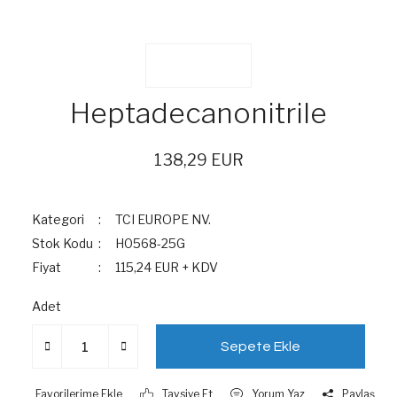
Heptadecanonitrile
138,29 EUR
Kategori
TCI EUROPE NV.
Stok Kodu
H0568-25G
Fiyat
115,24 EUR + KDV
Adet
Sepete Ekle
Tavsiye Et
Yorum Yaz
Paylaş