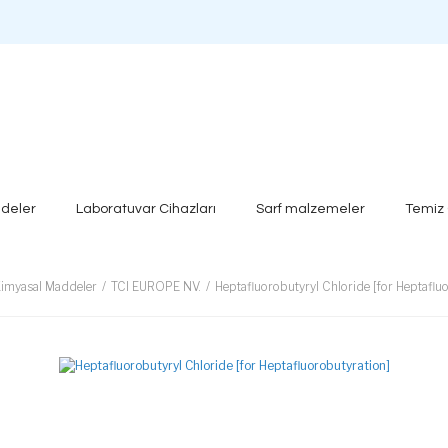
deler
Laboratuvar Cihazları
Sarf malzemeler
Temiz
imyasal Maddeler
TCI EUROPE NV.
Heptafluorobutyryl Chloride [for Heptaflu