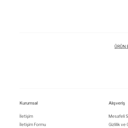
ÜRÜN B
Bu ürünün fiyat bilgisi, resim, ürün açıklamalarında ve diğer k
Görüş ve önerileriniz için teşekkür ederiz.
Ürün resmi kalitesiz, bozuk veya görüntülenemiyor.
Ürün açıklamasında eksik bilgiler bulunuyor.
Kurumsal
Alışveriş
Ürün bilgilerinde hatalar bulunuyor.
Ürün fiyatı diğer sitelerden daha pahalı.
İletişim
Mesafeli 
Bu ürüne benzer farklı alternatifler olmalı.
İletişim Formu
Gizlilik ve