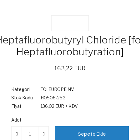
eptafluorobutyryl Chloride [f
Heptafluorobutyration]
163,22 EUR
Kategori
TCI EUROPE NV.
Stok Kodu
H0508-25G
Fiyat
136,02 EUR + KDV
Adet
Sepete Ekle