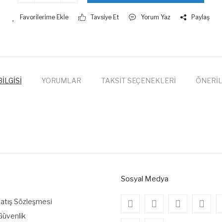
Tavsiye Et
Yorum Yaz
Paylaş
İLGİSİ
YORUMLAR
TAKSİT SEÇENEKLERİ
ÖNERİL
onularda yetersiz gördüğünüz noktaları öneri formunu kullanarak tarafımıza
Bu ürüne ilk yorumu siz yapın!
Yorum Yaz
Sosyal Medya
Satış Sözleşmesi
 Güvenlik