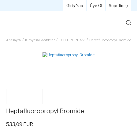
Giriş Yap
Üye Ol
Sepetim (
)
Anasayfa
Kimyasal Maddeler
TCI EUROPE NV.
Heptafluoropropyl Bromide
Heptafluoropropyl Bromide
533,09 EUR