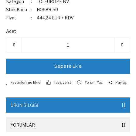
Kategori
TCI EUROPE NV.
Stok Kodu
H0689-5G
Fiyat
444,24 EUR + KDV
Adet
Sepete Ekle
Tavsiye Et
Yorum Yaz
Paylaş
ÜRÜN BİLGİSİ
YORUMLAR