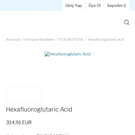
Giriş Yap
Üye Ol
Sepetim (
)
Anasayfa
Kimyasal Maddeler
TCI EUROPE NV.
Hexafluoroglutaric Acid
Hexafluoroglutaric Acid
314,91 EUR