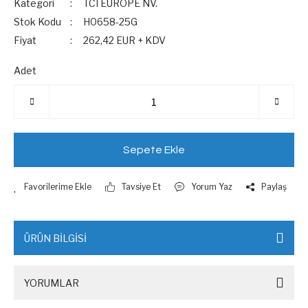
Kategori
TCI EUROPE NV.
Stok Kodu
H0658-25G
Fiyat
262,42 EUR + KDV
Adet
Sepete Ekle
Tavsiye Et
Yorum Yaz
Paylaş
ÜRÜN BİLGİSİ
YORUMLAR