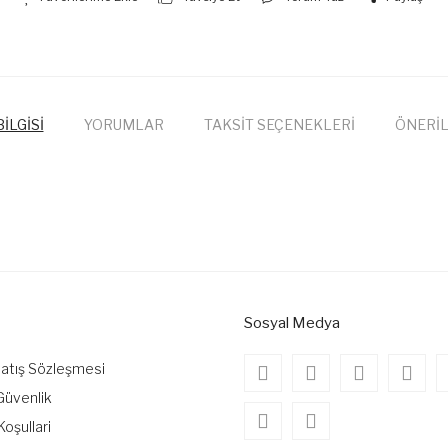
İLGİSİ
YORUMLAR
TAKSİT SEÇENEKLERİ
ÖNERİL
onularda yetersiz gördüğünüz noktaları öneri formunu kullanarak tarafımıza
Bu ürüne ilk yorumu siz yapın!
Yorum Yaz
Sosyal Medya
Satış Sözleşmesi
 Güvenlik
Koşullari