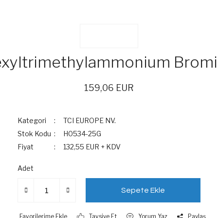
xyltrimethylammonium Brom
159,06 EUR
Kategori
TCI EUROPE NV.
Stok Kodu
H0534-25G
Fiyat
132,55 EUR + KDV
Adet
Sepete Ekle
Tavsiye Et
Yorum Yaz
Paylaş