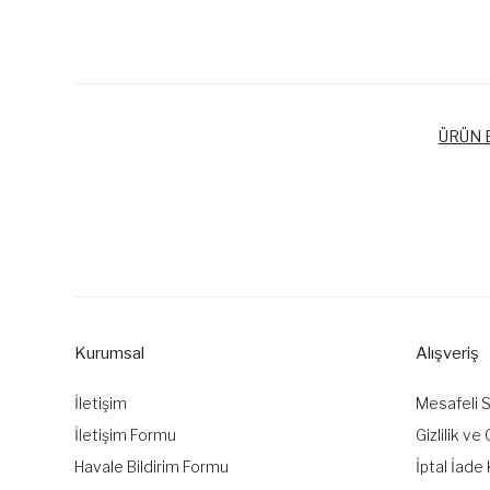
ÜRÜN B
Bu ürünün fiyat bilgisi, resim, ürün açıklamalarında ve diğer k
Görüş ve önerileriniz için teşekkür ederiz.
Ürün resmi kalitesiz, bozuk veya görüntülenemiyor.
Ürün açıklamasında eksik bilgiler bulunuyor.
Kurumsal
Alışveriş
Ürün bilgilerinde hatalar bulunuyor.
Ürün fiyatı diğer sitelerden daha pahalı.
İletişim
Mesafeli 
Bu ürüne benzer farklı alternatifler olmalı.
İletişim Formu
Gizlilik ve
Havale Bildirim Formu
İptal İade 