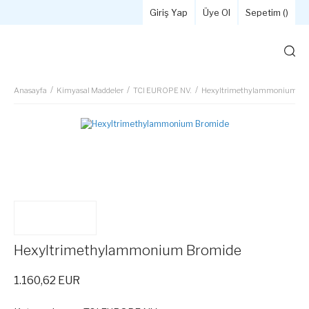
Giriş Yap
Üye Ol
Sepetim (
)
Anasayfa
Kimyasal Maddeler
TCI EUROPE NV.
Hexyltrimethylammonium Br
Hexyltrimethylammonium Bromide
1.160,62 EUR