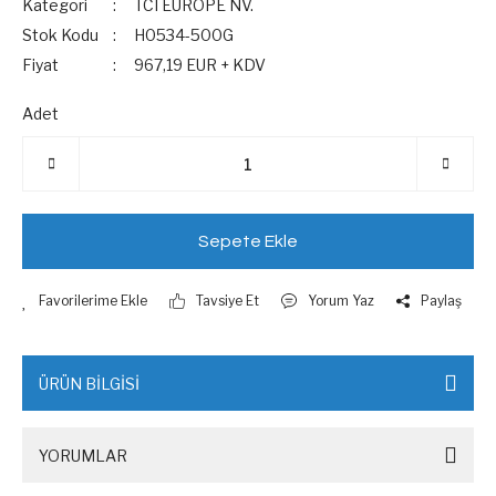
Kategori
TCI EUROPE NV.
Stok Kodu
H0534-500G
Fiyat
967,19 EUR + KDV
Adet
Sepete Ekle
Tavsiye Et
Yorum Yaz
Paylaş
ÜRÜN BİLGİSİ
YORUMLAR