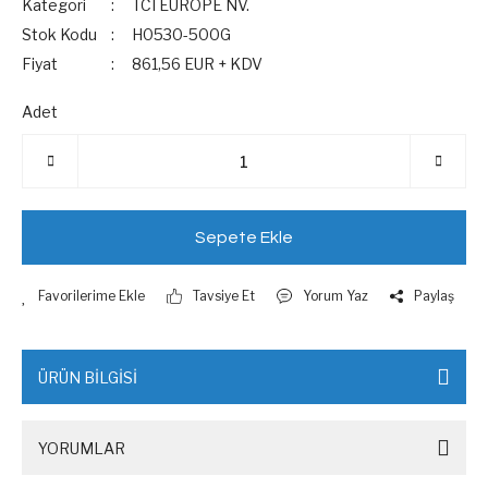
Kategori
TCI EUROPE NV.
Stok Kodu
H0530-500G
Fiyat
861,56 EUR + KDV
Adet
Sepete Ekle
Tavsiye Et
Yorum Yaz
Paylaş
ÜRÜN BİLGİSİ
YORUMLAR