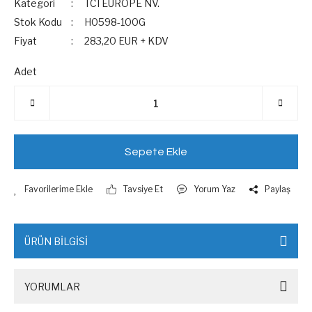
Kategori
TCI EUROPE NV.
Stok Kodu
H0598-100G
Fiyat
283,20 EUR + KDV
Adet
Sepete Ekle
Tavsiye Et
Yorum Yaz
Paylaş
ÜRÜN BİLGİSİ
YORUMLAR