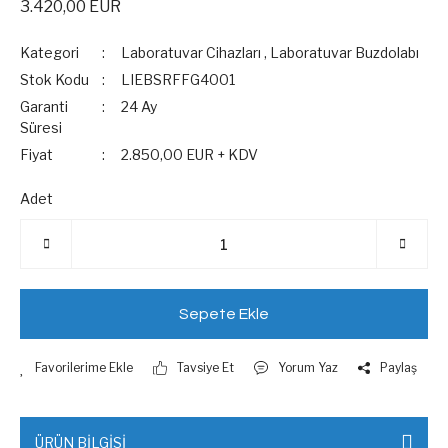
3.420,00 EUR
Kategori
Laboratuvar Cihazları
,
Laboratuvar Buzdolabı
Stok Kodu
LIEBSRFFG4001
Garanti
24 Ay
Süresi
Fiyat
2.850,00 EUR + KDV
Adet
Sepete Ekle
Tavsiye Et
Yorum Yaz
Paylaş
ÜRÜN BİLGİSİ