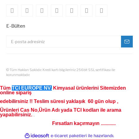
E-Bülten
© Tüm Hakları Saklıdır. Kredi kartı bilgileriniz 256bit SSL sertifikası ile
korunmaktadır.
Tüm
TCI EUROPE NV.
Kimyasal ürünlerini Sitemizden
online sipariş
edebilirsiniz !! Teslim süresi yaklaşık 60 gün olup ,
Ürünleri Cas No,Ürün Adı yada TCI kodları ile arama
yapabilirsiniz.
.
Fırsatları kaçırmayın ............
ile
ideasoft
e-