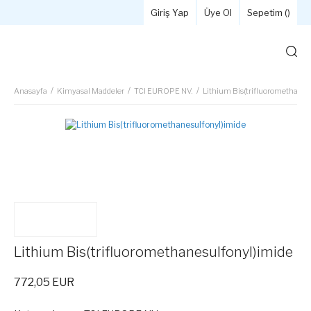
Giriş Yap
Üye Ol
Sepetim (
)
Anasayfa
Kimyasal Maddeler
TCI EUROPE NV.
Lithium Bis(trifluoromethanes
Lithium Bis(trifluoromethanesulfonyl)imide
772,05 EUR