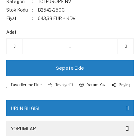
Kategori
TCI EUROPE NV.
Stok Kodu
B2542-250G
Fiyat
643,38 EUR + KDV
Adet
Sepete Ekle
Tavsiye Et
Yorum Yaz
Paylaş
ÜRÜN BİLGİSİ
YORUMLAR