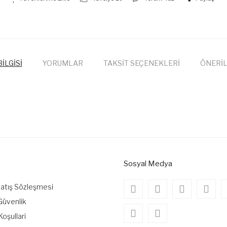
İLGİSİ
YORUMLAR
TAKSİT SEÇENEKLERİ
ÖNERİL
onularda yetersiz gördüğünüz noktaları öneri formunu kullanarak tarafımıza
Bu ürüne ilk yorumu siz yapın!
Yorum Yaz
Sosyal Medya
Satış Sözleşmesi
 Güvenlik
Koşullari