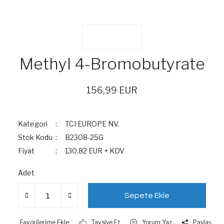
Methyl 4-Bromobutyrate
156,99 EUR
Kategori
TCI EUROPE NV.
Stok Kodu
B2308-25G
Fiyat
130,82 EUR + KDV
Adet
Sepete Ekle
Tavsiye Et
Yorum Yaz
Paylaş