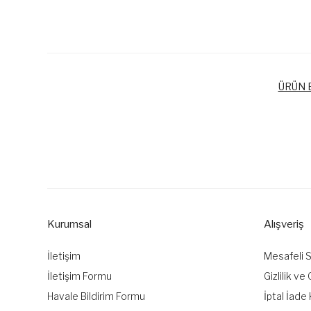
ÜRÜN B
Bu ürünün fiyat bilgisi, resim, ürün açıklamalarında ve diğer k
Görüş ve önerileriniz için teşekkür ederiz.
Ürün resmi kalitesiz, bozuk veya görüntülenemiyor.
Ürün açıklamasında eksik bilgiler bulunuyor.
Kurumsal
Alışveriş
Ürün bilgilerinde hatalar bulunuyor.
Ürün fiyatı diğer sitelerden daha pahalı.
İletişim
Mesafeli 
Bu ürüne benzer farklı alternatifler olmalı.
İletişim Formu
Gizlilik ve
Havale Bildirim Formu
İptal İade 