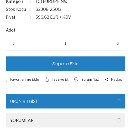
Kategori
TCI EUROPE NV.
Stok Kodu
B2308-250G
Fiyat
596,62 EUR + KDV
Adet
Sepete Ekle
Tavsiye Et
Yorum Yaz
Paylaş
ÜRÜN BİLGİSİ
YORUMLAR