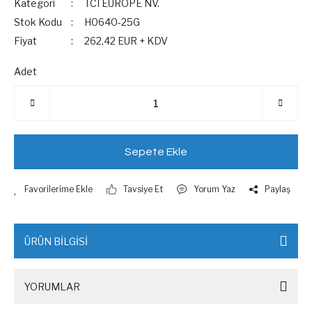
Kategori
TCI EUROPE NV.
Stok Kodu
H0640-25G
Fiyat
262,42 EUR + KDV
Adet
Sepete Ekle
Tavsiye Et
Yorum Yaz
Paylaş
ÜRÜN BİLGİSİ
YORUMLAR