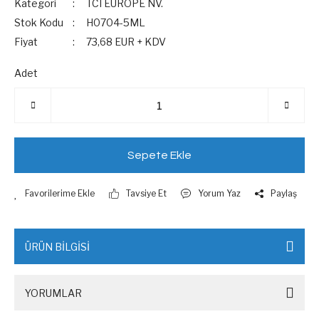
Kategori
TCI EUROPE NV.
Stok Kodu
H0704-5ML
Fiyat
73,68 EUR + KDV
Adet
Sepete Ekle
Tavsiye Et
Yorum Yaz
Paylaş
ÜRÜN BİLGİSİ
YORUMLAR