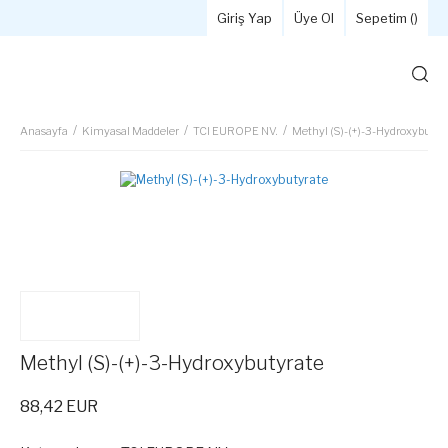
Giriş Yap
Üye Ol
Sepetim (
)
Anasayfa
Kimyasal Maddeler
TCI EUROPE NV.
Methyl (S)-(+)-3-Hydroxybutyr
Methyl (S)-(+)-3-Hydroxybutyrate
88,42 EUR