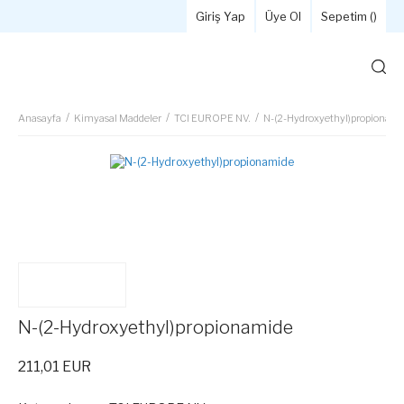
Giriş Yap
Üye Ol
Sepetim (
)
Anasayfa
Kimyasal Maddeler
TCI EUROPE NV.
N-(2-Hydroxyethyl)propionami
N-(2-Hydroxyethyl)propionamide
211,01 EUR