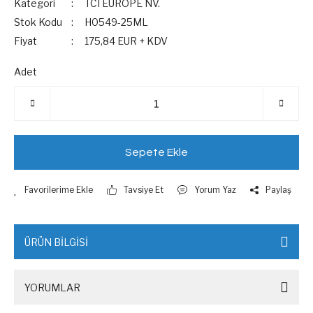
Kategori
TCI EUROPE NV.
Stok Kodu
H0549-25ML
Fiyat
175,84 EUR + KDV
Adet
Sepete Ekle
Tavsiye Et
Yorum Yaz
Paylaş
ÜRÜN BİLGİSİ
YORUMLAR