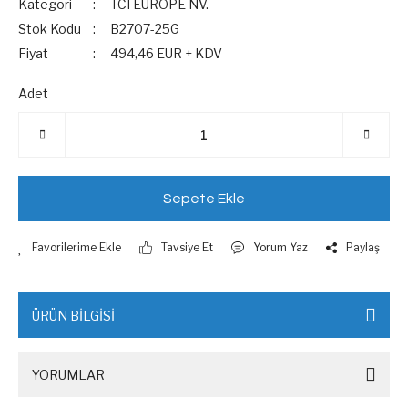
Kategori
TCI EUROPE NV.
Stok Kodu
B2707-25G
Fiyat
494,46 EUR + KDV
Adet
Sepete Ekle
Tavsiye Et
Yorum Yaz
Paylaş
ÜRÜN BİLGİSİ
YORUMLAR