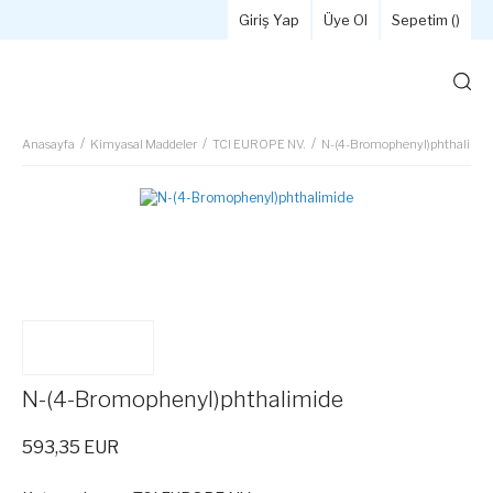
Giriş Yap
Üye Ol
Sepetim (
)
Anasayfa
Kimyasal Maddeler
TCI EUROPE NV.
N-(4-Bromophenyl)phthalimid
N-(4-Bromophenyl)phthalimide
593,35 EUR