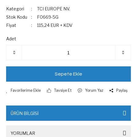
Kategori
TCI EUROPE NV.
Stok Kodu
F0669-5G
Fiyat
115,24 EUR + KDV
Adet
Sepete Ekle
Tavsiye Et
Yorum Yaz
Paylaş
ÜRÜN BİLGİSİ
YORUMLAR