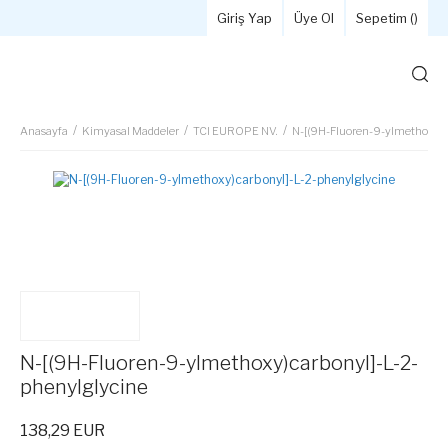
Giriş Yap
Üye Ol
Sepetim (
)
Anasayfa
Kimyasal Maddeler
TCI EUROPE NV.
N-[(9H-Fluoren-9-ylmethoxy)c
N-[(9H-Fluoren-9-ylmethoxy)carbonyl]-L-2-
phenylglycine
138,29 EUR