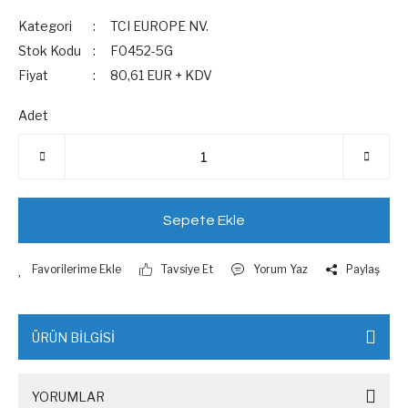
Kategori
TCI EUROPE NV.
Stok Kodu
F0452-5G
Fiyat
80,61 EUR + KDV
Adet
Sepete Ekle
Tavsiye Et
Yorum Yaz
Paylaş
ÜRÜN BİLGİSİ
YORUMLAR