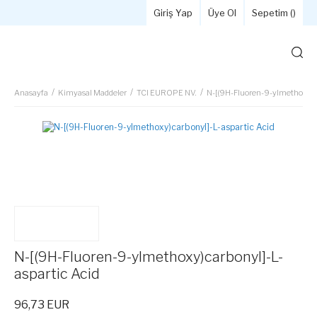
Giriş Yap
Üye Ol
Sepetim (
)
Anasayfa
Kimyasal Maddeler
TCI EUROPE NV.
N-[(9H-Fluoren-9-ylmethoxy)ca
N-[(9H-Fluoren-9-ylmethoxy)carbonyl]-L-
aspartic Acid
96,73 EUR