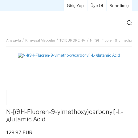
Giriş Yap
Üye Ol
Sepetim (
)
Anasayfa
Kimyasal Maddeler
TCI EUROPE NV.
N-[(9H-Fluoren-9-ylmethoxy)c
N-[(9H-Fluoren-9-ylmethoxy)carbonyl]-L-
glutamic Acid
129,97 EUR