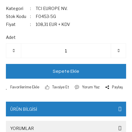
Kategori
TCI EUROPE NV.
Stok Kodu
F0453-5G
Fiyat
108,31 EUR + KDV
Adet
Sepete Ekle
Tavsiye Et
Yorum Yaz
Paylaş
ÜRÜN BİLGİSİ
YORUMLAR