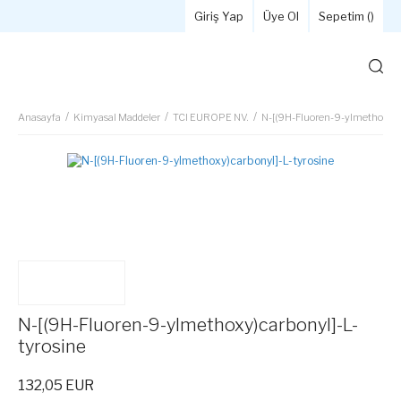
Giriş Yap
Üye Ol
Sepetim (
)
Anasayfa
Kimyasal Maddeler
TCI EUROPE NV.
N-[(9H-Fluoren-9-ylmethoxy)ca
N-[(9H-Fluoren-9-ylmethoxy)carbonyl]-L-
tyrosine
132,05 EUR