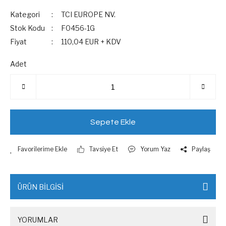
Kategori
TCI EUROPE NV.
Stok Kodu
F0456-1G
Fiyat
110,04 EUR + KDV
Adet
Sepete Ekle
Tavsiye Et
Yorum Yaz
Paylaş
ÜRÜN BİLGİSİ
YORUMLAR