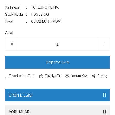
Kategori
TCI EUROPE NV.
Stok Kodu
F0652-5G
Fiyat
65,02 EUR + KDV
Adet
Sepete Ekle
Tavsiye Et
Yorum Yaz
Paylaş
ÜRÜN BİLGİSİ
YORUMLAR