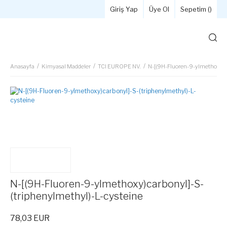
Giriş Yap
Üye Ol
Sepetim (
)
Anasayfa
Kimyasal Maddeler
TCI EUROPE NV.
N-[(9H-Fluoren-9-ylmethoxy)ca
N-[(9H-Fluoren-9-ylmethoxy)carbonyl]-S-
(triphenylmethyl)-L-cysteine
78,03 EUR