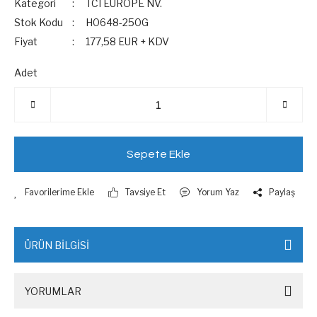
Kategori
TCI EUROPE NV.
Stok Kodu
H0648-250G
Fiyat
177,58 EUR + KDV
Adet
Sepete Ekle
Tavsiye Et
Yorum Yaz
Paylaş
ÜRÜN BİLGİSİ
YORUMLAR