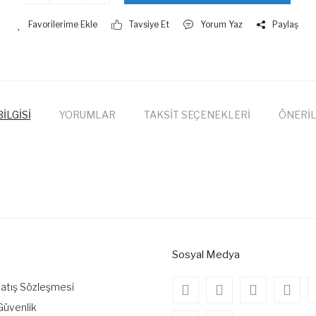
Tavsiye Et
Yorum Yaz
Paylaş
İLGİSİ
YORUMLAR
TAKSİT SEÇENEKLERİ
ÖNERİL
onularda yetersiz gördüğünüz noktaları öneri formunu kullanarak tarafımıza
Bu ürüne ilk yorumu siz yapın!
Yorum Yaz
Sosyal Medya
Satış Sözleşmesi
 Güvenlik