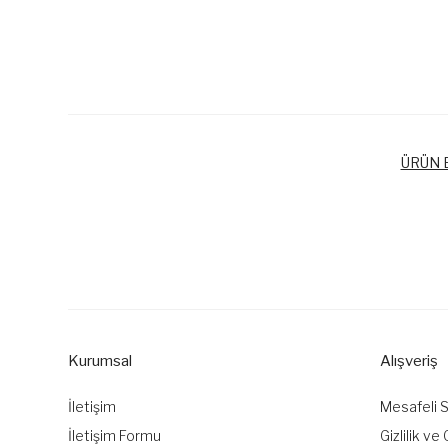
ÜRÜN B
Bu ürünün fiyat bilgisi, resim, ürün açıklamalarında ve diğer k
Görüş ve önerileriniz için teşekkür ederiz.
Ürün resmi kalitesiz, bozuk veya görüntülenemiyor.
Ürün açıklamasında eksik bilgiler bulunuyor.
Kurumsal
Alışveriş
Ürün bilgilerinde hatalar bulunuyor.
Ürün fiyatı diğer sitelerden daha pahalı.
İletişim
Mesafeli 
Bu ürüne benzer farklı alternatifler olmalı.
İletişim Formu
Gizlilik ve