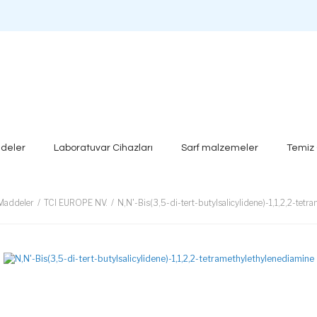
deler
Laboratuvar Cihazları
Sarf malzemeler
Temiz
Maddeler
TCI EUROPE NV.
N,N'-Bis(3,5-di-tert-butylsalicylidene)-1,1,2,2-tet