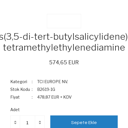
s(3,5-di-tert-butylsalicylidene)-
tetramethylethylenediamine
574,65 EUR
Kategori
TCI EUROPE NV.
Stok Kodu
B2619-1G
Fiyat
478,87 EUR + KDV
Adet
Sepete Ekle