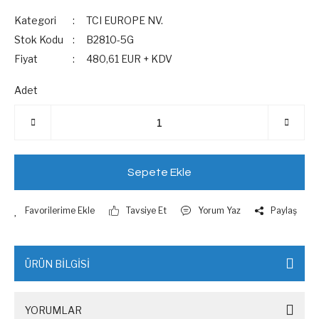
Kategori
TCI EUROPE NV.
Stok Kodu
B2810-5G
Fiyat
480,61 EUR + KDV
Adet
Sepete Ekle
Tavsiye Et
Yorum Yaz
Paylaş
ÜRÜN BİLGİSİ
YORUMLAR