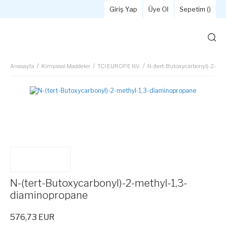
Giriş Yap
Üye Ol
Sepetim (
)
Anasayfa
Kimyasal Maddeler
TCI EUROPE NV.
N-(tert-Butoxycarbonyl)-2-me
N-(tert-Butoxycarbonyl)-2-methyl-1,3-
diaminopropane
576,73 EUR