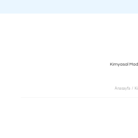
Kimyasal Mad
Anasayfa
K