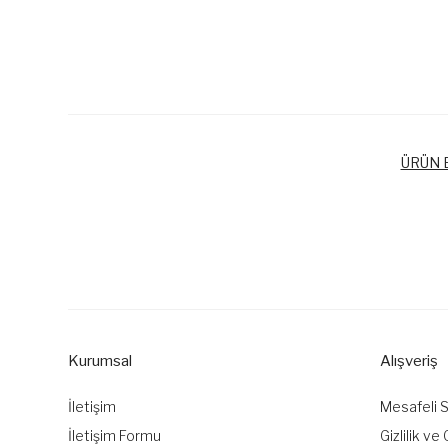
ÜRÜN B
Bu ürünün fiyat bilgisi, resim, ürün açıklamalarında ve diğer k
Görüş ve önerileriniz için teşekkür ederiz.
Ürün resmi kalitesiz, bozuk veya görüntülenemiyor.
Ürün açıklamasında eksik bilgiler bulunuyor.
Kurumsal
Alışveriş
Ürün bilgilerinde hatalar bulunuyor.
Ürün fiyatı diğer sitelerden daha pahalı.
İletişim
Mesafeli 
Bu ürüne benzer farklı alternatifler olmalı.
İletişim Formu
Gizlilik ve