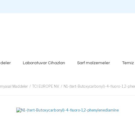
deler
Laboratuvar Cihazları
Sarf malzemeler
Temiz
imyasal Maddeler
TCI EUROPE NV.
N1-(tert-Butoxycarbonyl)-4-fluoro-1,2-ph