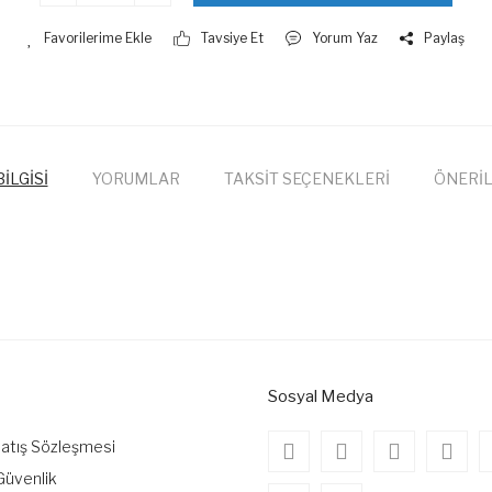
Tavsiye Et
Yorum Yaz
Paylaş
İLGİSİ
YORUMLAR
TAKSİT SEÇENEKLERİ
ÖNERİL
onularda yetersiz gördüğünüz noktaları öneri formunu kullanarak tarafımıza
Bu ürüne ilk yorumu siz yapın!
Yorum Yaz
Sosyal Medya
Satış Sözleşmesi
 Güvenlik