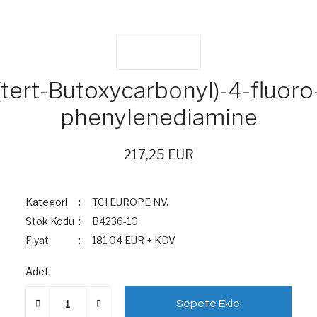
(tert-Butoxycarbonyl)-4-fluoro-
phenylenediamine
217,25 EUR
Kategori
TCI EUROPE NV.
Stok Kodu
B4236-1G
Fiyat
181,04 EUR + KDV
Adet
Sepete Ekle