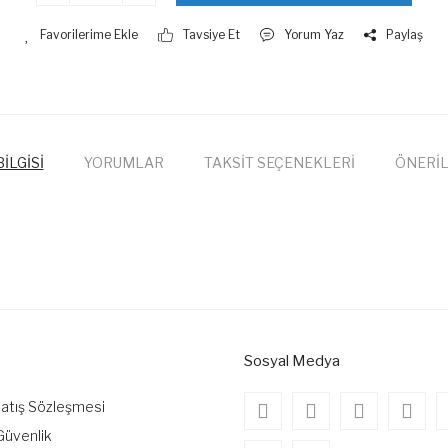
Tavsiye Et
Yorum Yaz
Paylaş
İLGİSİ
YORUMLAR
TAKSİT SEÇENEKLERİ
ÖNERİL
onularda yetersiz gördüğünüz noktaları öneri formunu kullanarak tarafımıza
Bu ürüne ilk yorumu siz yapın!
Yorum Yaz
Sosyal Medya
Satış Sözleşmesi
 Güvenlik