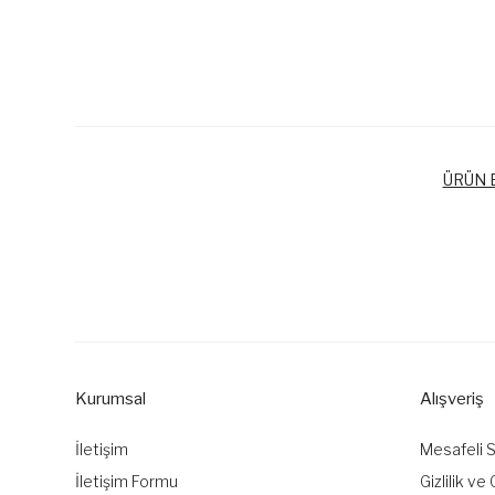
ÜRÜN B
Bu ürünün fiyat bilgisi, resim, ürün açıklamalarında ve diğer k
Görüş ve önerileriniz için teşekkür ederiz.
Ürün resmi kalitesiz, bozuk veya görüntülenemiyor.
Ürün açıklamasında eksik bilgiler bulunuyor.
Kurumsal
Alışveriş
Ürün bilgilerinde hatalar bulunuyor.
Ürün fiyatı diğer sitelerden daha pahalı.
İletişim
Mesafeli 
Bu ürüne benzer farklı alternatifler olmalı.
İletişim Formu
Gizlilik ve