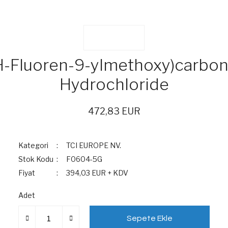
H-Fluoren-9-ylmethoxy)carbony
Hydrochloride
472,83 EUR
Kategori
TCI EUROPE NV.
Stok Kodu
F0604-5G
Fiyat
394,03 EUR + KDV
Adet
Sepete Ekle