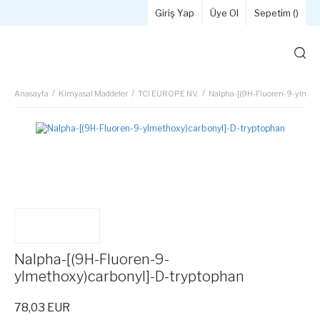
Giriş Yap
Üye Ol
Sepetim (
)
Anasayfa
Kimyasal Maddeler
TCI EUROPE NV.
Nalpha-[(9H-Fluoren-9-ylmeth
Nalpha-[(9H-Fluoren-9-
ylmethoxy)carbonyl]-D-tryptophan
78,03 EUR