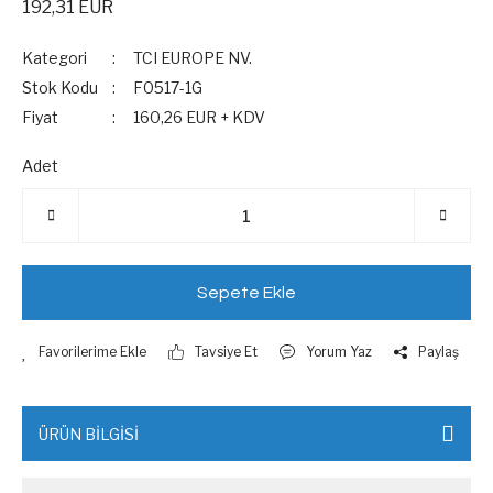
192,31 EUR
Kategori
TCI EUROPE NV.
Stok Kodu
F0517-1G
Fiyat
160,26 EUR + KDV
Adet
Sepete Ekle
Tavsiye Et
Yorum Yaz
Paylaş
ÜRÜN BİLGİSİ