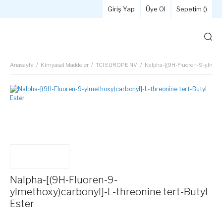
Giriş Yap
Üye Ol
Sepetim (
)
Anasayfa
Kimyasal Maddeler
TCI EUROPE NV.
Nalpha-[(9H-Fluoren-9-ylmetho
Nalpha-[(9H-Fluoren-9-
ylmethoxy)carbonyl]-L-threonine tert-Butyl
Ester