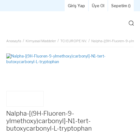
Giriş Yap
Üye Ol
Sepetim (
)
Anasayfa
Kimyasal Maddeler
TCI EUROPE NV.
Nalpha-[(9H-Fluoren-9-ylmeth
Nalpha-[(9H-Fluoren-9-
ylmethoxy)carbonyl]-N1-tert-
butoxycarbonyl-L-tryptophan