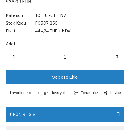
533,09 EUR
Kategori
TCI EUROPE NV.
Stok Kodu
F0507-25G
Fiyat
444,24 EUR + KDV
Adet
Sepete Ekle
Tavsiye Et
Yorum Yaz
Paylaş
ÜRÜN BİLGİSİ