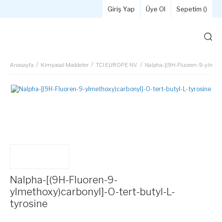
Giriş Yap
Üye Ol
Sepetim (
)
Anasayfa
Kimyasal Maddeler
TCI EUROPE NV.
Nalpha-[(9H-Fluoren-9-ylmetho
Nalpha-[(9H-Fluoren-9-
ylmethoxy)carbonyl]-O-tert-butyl-L-
tyrosine