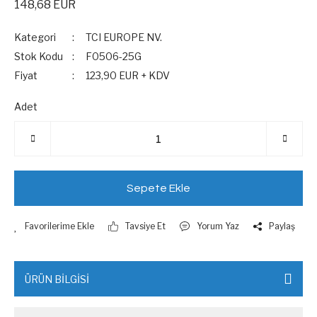
148,68 EUR
Kategori
TCI EUROPE NV.
Stok Kodu
F0506-25G
Fiyat
123,90 EUR + KDV
Adet
Sepete Ekle
Tavsiye Et
Yorum Yaz
Paylaş
ÜRÜN BİLGİSİ