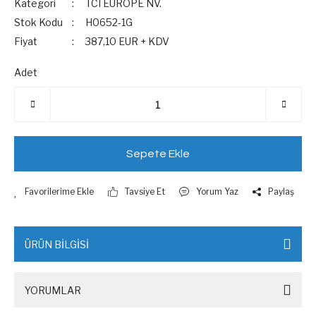
Kategori
TCI EUROPE NV.
Stok Kodu
H0652-1G
Fiyat
387,10 EUR + KDV
Adet
Sepete Ekle
Tavsiye Et
Yorum Yaz
Paylaş
ÜRÜN BİLGİSİ
YORUMLAR