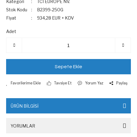
Kategori
TCI EUROPE NV.
Stok Kodu
B2399-250G
Fiyat
934,28 EUR + KDV
Adet
Sepete Ekle
Tavsiye Et
Yorum Yaz
Paylaş
ÜRÜN BİLGİSİ
YORUMLAR