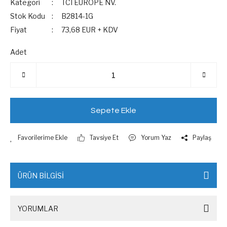
Kategori
TCI EUROPE NV.
Stok Kodu
B2814-1G
Fiyat
73,68 EUR + KDV
Adet
Sepete Ekle
Tavsiye Et
Yorum Yaz
Paylaş
ÜRÜN BİLGİSİ
YORUMLAR