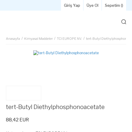
Giriş Yap
Üye Ol
Sepetim (
)
Anasayfa
Kimyasal Maddeler
TCI EUROPE NV.
tert-Butyl Diethylphosphonoa
tert-Butyl Diethylphosphonoacetate
88,42 EUR