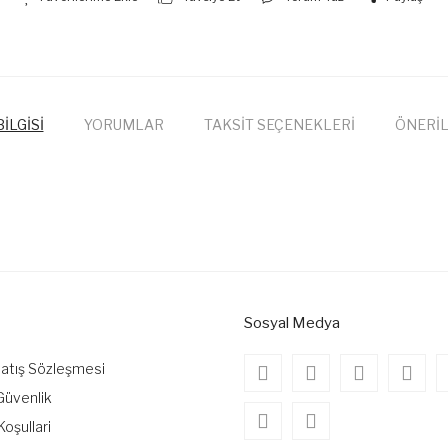
İLGİSİ
YORUMLAR
TAKSİT SEÇENEKLERİ
ÖNERİL
onularda yetersiz gördüğünüz noktaları öneri formunu kullanarak tarafımıza
Bu ürüne ilk yorumu siz yapın!
Yorum Yaz
Sosyal Medya
Satış Sözleşmesi
 Güvenlik
Koşullari