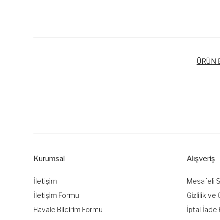
ÜRÜN B
Bu ürünün fiyat bilgisi, resim, ürün açıklamalarında ve diğer k
Görüş ve önerileriniz için teşekkür ederiz.
Ürün resmi kalitesiz, bozuk veya görüntülenemiyor.
Ürün açıklamasında eksik bilgiler bulunuyor.
Kurumsal
Alışveriş
Ürün bilgilerinde hatalar bulunuyor.
Ürün fiyatı diğer sitelerden daha pahalı.
İletişim
Mesafeli 
Bu ürüne benzer farklı alternatifler olmalı.
İletişim Formu
Gizlilik ve
Havale Bildirim Formu
İptal İade 