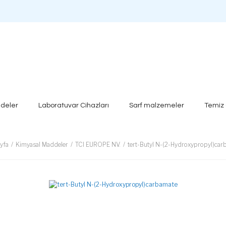
deler
Laboratuvar Cihazları
Sarf malzemeler
Temiz
yfa
Kimyasal Maddeler
TCI EUROPE NV.
tert-Butyl N-(2-Hydroxypropyl)car