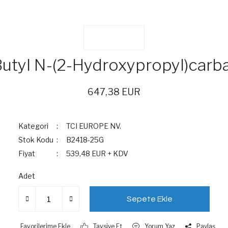
Butyl N-(2-Hydroxypropyl)car
647,38 EUR
Kategori
TCI EUROPE NV.
Stok Kodu
B2418-25G
Fiyat
539,48 EUR + KDV
Adet
Sepete Ekle
Tavsiye Et
Yorum Yaz
Paylaş