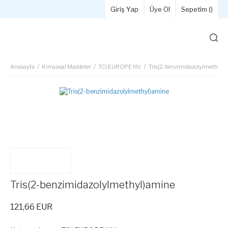
Giriş Yap
Üye Ol
Sepetim (
)
Anasayfa
Kimyasal Maddeler
TCI EUROPE NV.
Tris(2-benzimidazolylmethyl)
Tris(2-benzimidazolylmethyl)amine
121,66 EUR