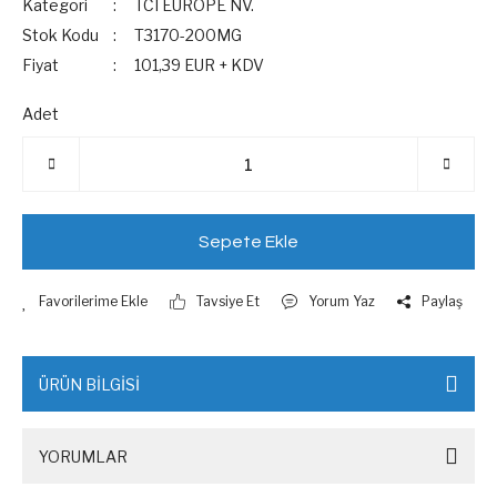
Kategori
TCI EUROPE NV.
Stok Kodu
T3170-200MG
Fiyat
101,39 EUR + KDV
Adet
Sepete Ekle
Tavsiye Et
Yorum Yaz
Paylaş
ÜRÜN BİLGİSİ
YORUMLAR